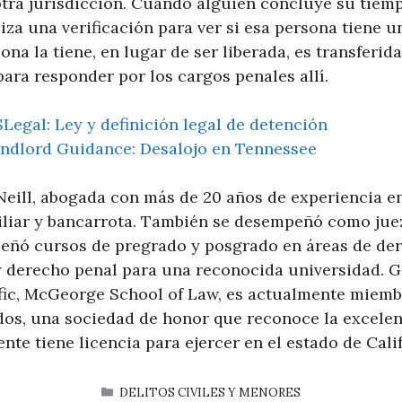
tra jurisdicción. Cuando alguien concluye su tiemp
liza una verificación para ver si esa persona tiene 
ona la tiene, en lugar de ser liberada, es transferid
ara responder por los cargos penales allí.
Legal: Ley y definición legal de detención
ndlord Guidance: Desalojo en Tennessee
Neill, abogada con más de 20 años de experiencia en
miliar y bancarrota. También se desempeñó como ju
señó cursos de pregrado y posgrado en áreas de der
 derecho penal para una reconocida universidad. G
fic, McGeorge School of Law, es actualmente miemb
os, una sociedad de honor que reconoce la excelen
ente tiene licencia para ejercer en el estado de Cali
CATEGORÍAS
DELITOS CIVILES Y MENORES