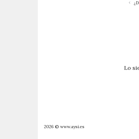
¿
Lo si
2026 © www.aysi.es