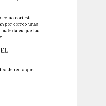
n como cortesía
ían por correo unas
 materiales que los
o.
DEL
tipo de remolque.