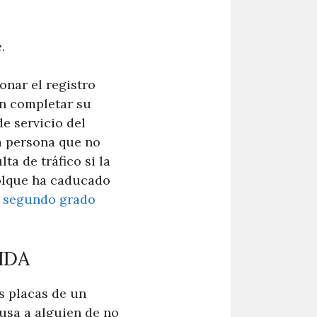
.
onar el registro
en completar su
de servicio del
a persona que no
ta de tráfico si la
molque ha caducado
e segundo grado
IDA
as placas de un
cusa a alguien de no