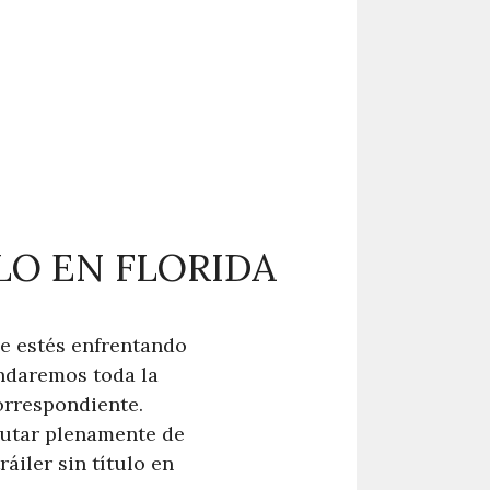
LO EN FLORIDA
que estés enfrentando
indaremos toda la
correspondiente.
frutar plenamente de
áiler sin título en