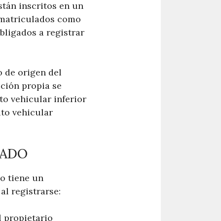
stán inscritos en un
n matriculados como
bligados a registrar
o de origen del
cción propia se
o vehicular inferior
uto vehicular
SADO
o tiene un
l registrarse:
l propietario