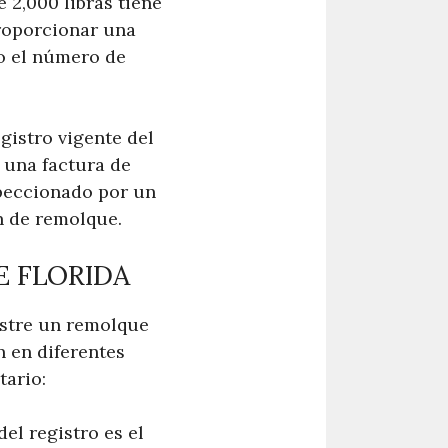
 2,000 libras tiene
proporcionar una
 o el número de
gistro vigente del
y una factura de
speccionado por un
n de remolque.
E FLORIDA
gistre un remolque
n en diferentes
tario:
el registro es el